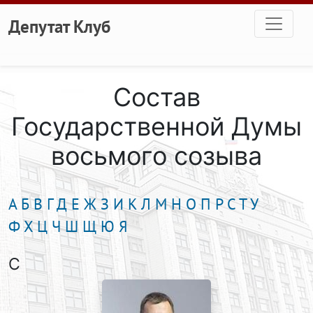
Перейти к основному содержанию
Депутат Клуб
Состав
Государственной Думы
восьмого созыва
А
Б
В
Г
Д
Е
Ж
З
И
К
Л
М
Н
О
П
Р
С
Т
У
Ф
Х
Ц
Ч
Ш
Щ
Ю
Я
С