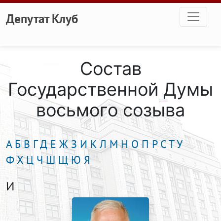
Перейти к основному содержанию
Депутат Клуб
Состав
Государственной Думы
восьмого созыва
А
Б
В
Г
Д
Е
Ж
З
И
К
Л
М
Н
О
П
Р
С
Т
У
Ф
Х
Ц
Ч
Ш
Щ
Ю
Я
И