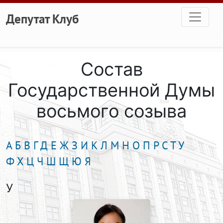
Перейти к основному содержанию
Депутат Клуб
Состав
Государственной Думы
восьмого созыва
А
Б
В
Г
Д
Е
Ж
З
И
К
Л
М
Н
О
П
Р
С
Т
У
Ф
Х
Ц
Ч
Ш
Щ
Ю
Я
У