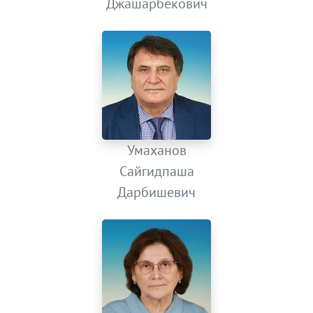
Джашарбекович
Умаханов
Сайгидпаша
Дарбишевич