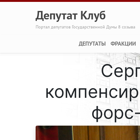
Перейти к основному содержанию
Депутат Клуб
Портал депутатов Государственной Думы 8 созыва
Main navigation
ДЕПУТАТЫ
ФРАКЦИИ
Сер
компенсир
форс