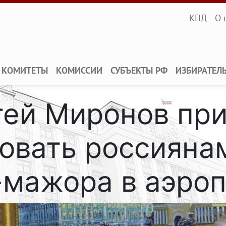
Infopane
КПД
О 
КОМИТЕТЫ
КОМИССИИ
СУБЪЕКТЫ РФ
ИЗБИРАТЕЛ
гей Миронов при
овать россиянам
-мажора в аэроп