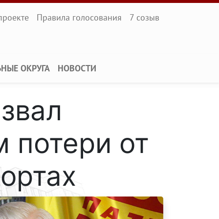
l
проекте
Правила голосования
7 созыв
ЬНЫЕ ОКРУГА
НОВОСТИ
звал
 потери от
ортах