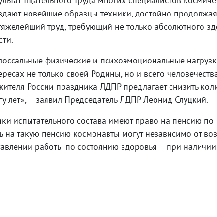
ультат тщательного труда многих специалистов космиче
оздают новейшие образцы техники, достойно продолжая
яжелейший труд, требующий не только абсолютного здо
сти.
лоссальные физические и психоэмоциональные нагрузки
ресах не только своей Родины, но и всего человечества
жителя России праздника ЛДПР предлагает снизить кол
гу лет», – заявил Председатель ЛДПР Леонид Слуцкий.
ики испытательного состава имеют право на пенсию по
ть на такую пенсию космонавты могут независимо от во
ставлении работы по состоянию здоровья – при наличии