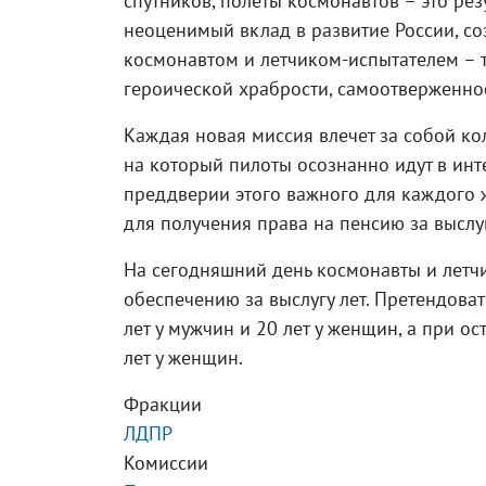
спутников, полеты космонавтов – это рез
неоценимый вклад в развитие России, с
космонавтом и летчиком-испытателем – т
героической храбрости, самоотверженно
Каждая новая миссия влечет за собой ко
на который пилоты осознанно идут в инте
преддверии этого важного для каждого 
для получения права на пенсию за выслу
На сегодняшний день космонавты и летч
обеспечению за выслугу лет. Претендова
лет у мужчин и 20 лет у женщин, а при о
лет у женщин.
Фракции
ЛДПР
Комиссии