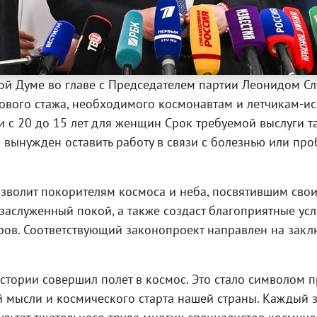
ой Думе во главе с Председателем партии Леонидом С
дового стажа, необходимого космонавтам и летчикам-и
н и с 20 до 15 лет для женщин Срок требуемой выслуги 
 вынужден оставить работу в связи с болезнью или про
.
зволит покорителям космоса и неба, посвятившим свои
заслуженный покой, а также создаст благоприятные ус
в. Соответствующий законопроект направлен на закл
стории совершил полет в космос. Это стало символом 
мысли и космического старта нашей страны. Каждый за