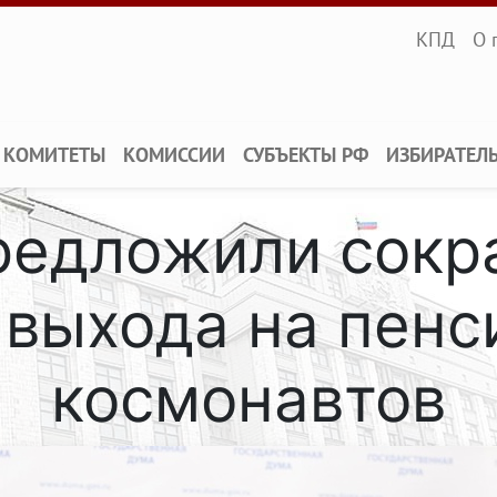
Infopane
КПД
О 
КОМИТЕТЫ
КОМИССИИ
СУБЪЕКТЫ РФ
ИЗБИРАТЕЛ
редложили сокра
 выхода на пенс
космонавтов