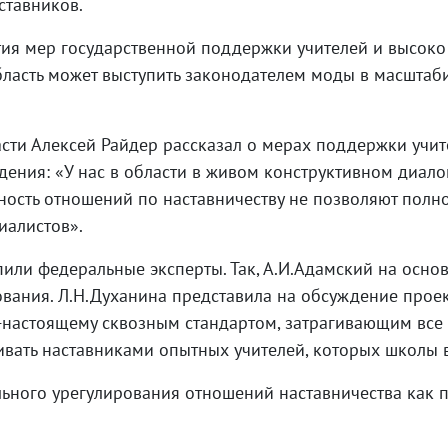
ставников.
тия мер государственной поддержки учителей и высоко
область может выступить законодателем моды в масшта
сти Алексей Райдер рассказал о мерах поддержки учите
дения: «У нас в области в живом конструктивном диало
ость отношений по наставничеству не позволяют полн
иалистов».
пили федеральные эксперты. Так, А.И.Адамский на осно
вания. Л.Н.Духанина представила на обсуждение проек
по-настоящему сквозным стандартом, затрагивающим вс
аивать наставниками опытных учителей, которых школ
ьного урегулирования отношений наставничества как п