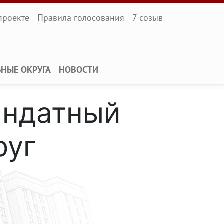
l
проекте
Правила голосования
7 созыв
ЬНЫЕ ОКРУГА
НОВОСТИ
андатный
руг