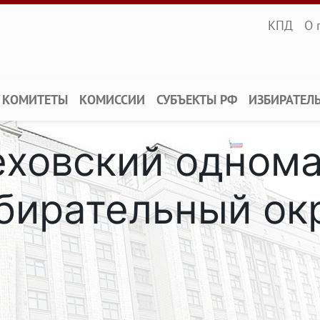
Infopane
КПД
О 
КОМИТЕТЫ
КОМИССИИ
СУБЪЕКТЫ РФ
ИЗБИРАТЕЛ
еховский одном
бирательный ок