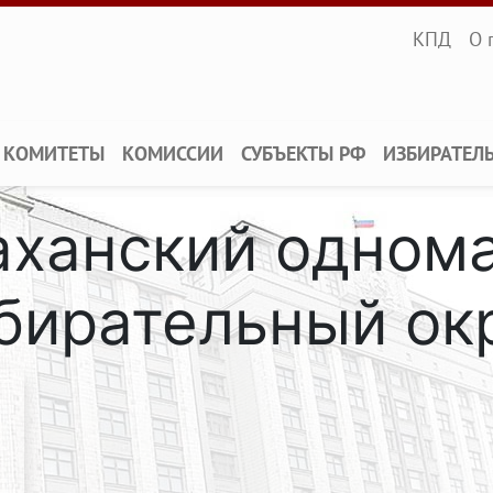
Infopane
КПД
О 
КОМИТЕТЫ
КОМИССИИ
СУБЪЕКТЫ РФ
ИЗБИРАТЕЛ
раханский одном
бирательный ок