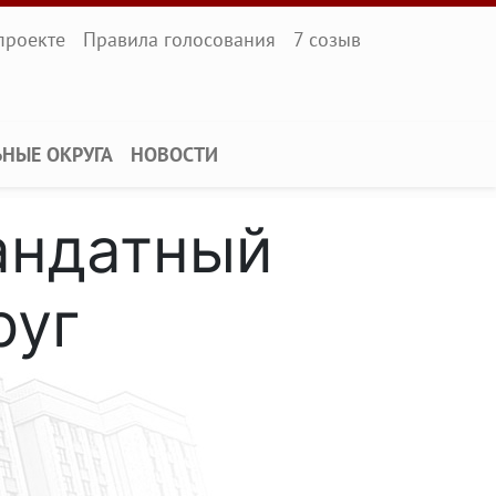
l
проекте
Правила голосования
7 созыв
ЬНЫЕ ОКРУГА
НОВОСТИ
андатный
руг