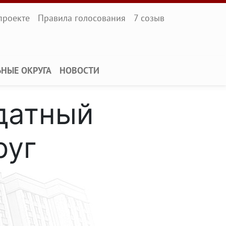
l
проекте
Правила голосования
7 созыв
ЬНЫЕ ОКРУГА
НОВОСТИ
датный
руг