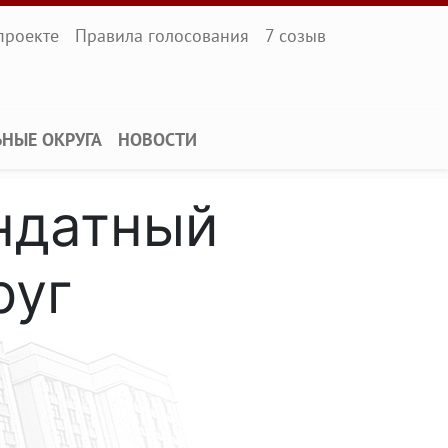
l
проекте
Правила голосования
7 созыв
ЬНЫЕ ОКРУГА
НОВОСТИ
ндатный
руг