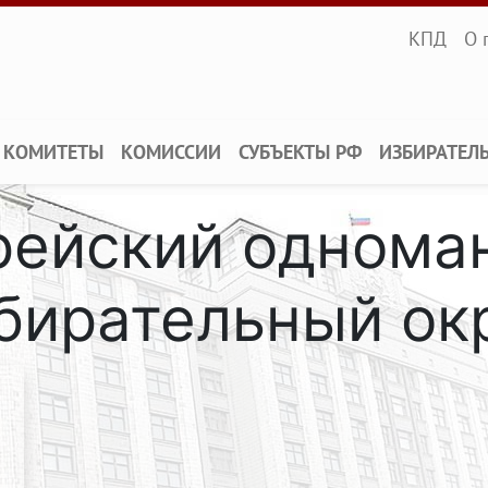
Infopane
КПД
О 
КОМИТЕТЫ
КОМИССИИ
СУБЪЕКТЫ РФ
ИЗБИРАТЕЛ
врейский однома
бирательный ок