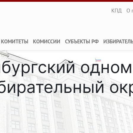
Infopane
КПД
О 
КОМИТЕТЫ
КОМИССИИ
СУБЪЕКТЫ РФ
ИЗБИРАТЕЛ
нбургский одно
бирательный ок