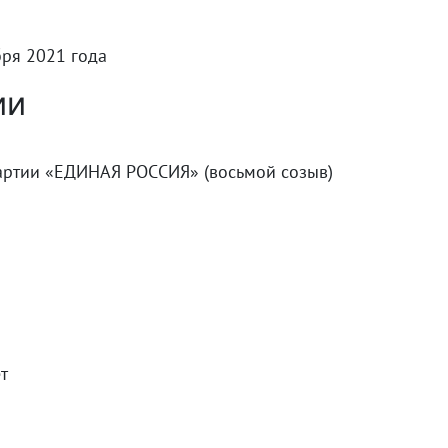
бря 2021 года
ии
артии «ЕДИНАЯ РОССИЯ» (восьмой созыв)
т