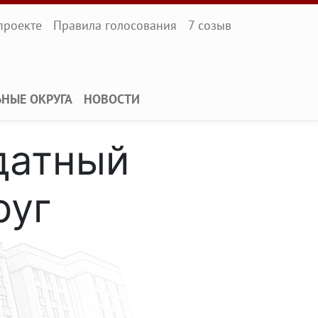
l
проекте
Правила голосования
7 созыв
ЬНЫЕ ОКРУГА
НОВОСТИ
датный
руг