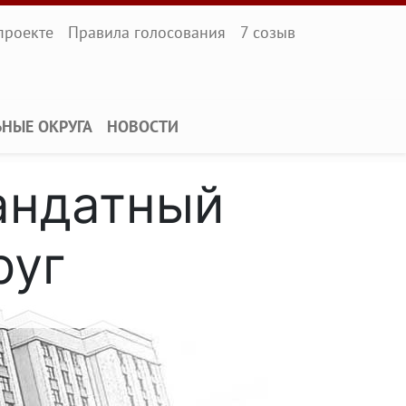
l
проекте
Правила голосования
7 созыв
ЬНЫЕ ОКРУГА
НОВОСТИ
андатный
руг